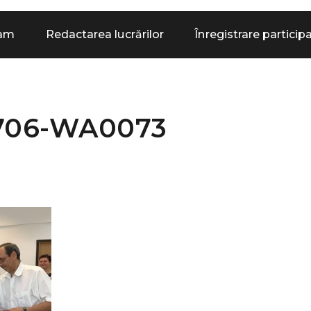
ram
Redactarea lucrărilor
Înregistrare particip
706-WA0073