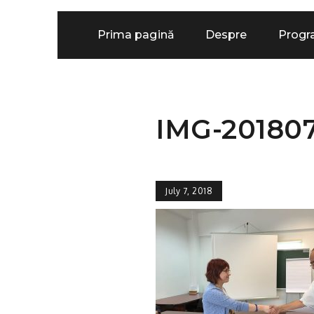
Prima pagină
Despre
Prog
IMG-20180
July 7, 2018