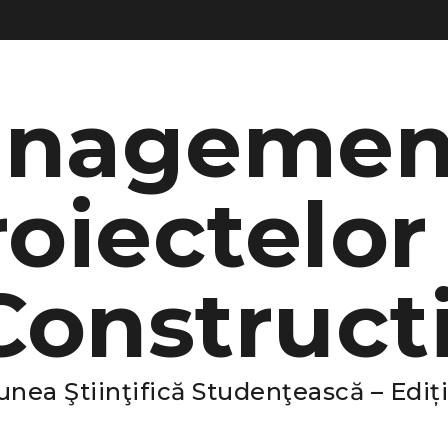
nagemen
oiectelor
Constructi
unea Ştiinţifică Studenţească – Ediți