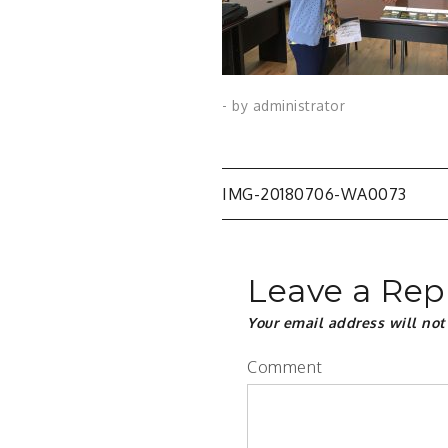
- by
administrator
IMG-20180706-WA0073
Post
navigatio
Leave a Rep
Your email address will not
Comment