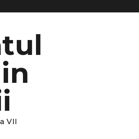
tul
 in
i
a VII