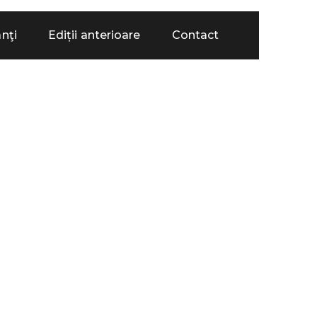
anţi
Ediții anterioare
Contact